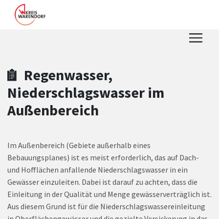
Zum Hauptinhalt springen
Zum Header
Zum Hauptinhalt
Zum Footer
Regenwasser,
Niederschlagswasser im
Außenbereich
Im Außenbereich (Gebiete außerhalb eines
Bebauungsplanes) ist es meist erforderlich, das auf Dach-
und Hofflächen anfallende Niederschlagswasser in ein
Gewässer einzuleiten. Dabei ist darauf zu achten, dass die
Einleitung in der Qualität und Menge gewässerverträglich ist.
Aus diesem Grund ist für die Niederschlagswassereinleitung
in Oberflächengewässer und die gezielte Versickerung in das