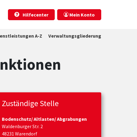
Hilfecenter
Mein Konto
ienstleistungen A-Z
Verwaltungsgliederung
unktionen
Zuständige Stelle
Bodenschutz/ Altlasten/ Abgrabungen
Waldenburger Str. 2
48231 Warendorf