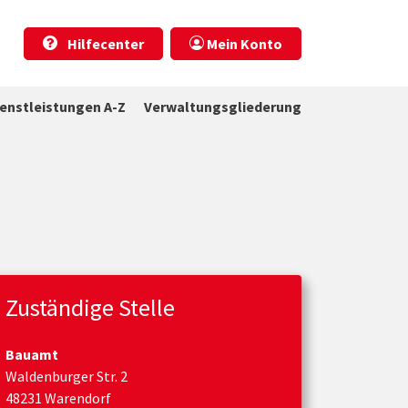
Hilfecenter
Mein Konto
ienstleistungen A-Z
Verwaltungsgliederung
Zuständige Stelle
Bauamt
Waldenburger Str. 2
48231 Warendorf