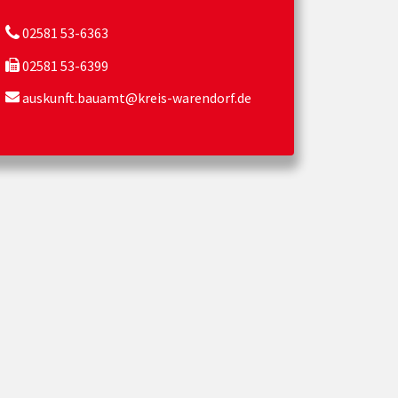
02581 53-6363
02581 53-6399
auskunft.bauamt@kreis-warendorf.de