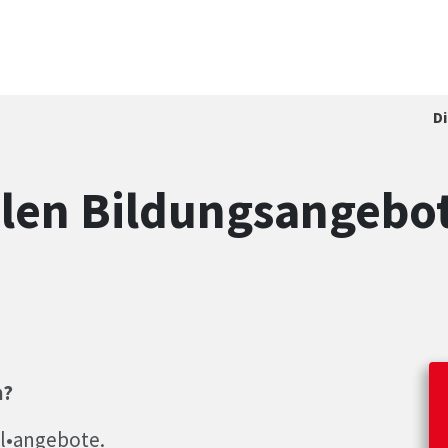
D
len Bildungsangebot
n?
ul•angebote.