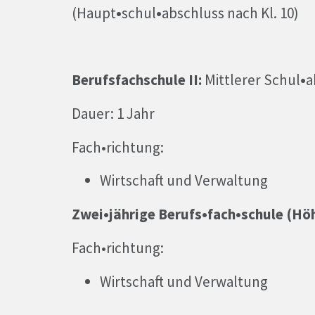
(Haupt
•
schul
•
abschluss nach Kl. 10)
Berufsfachschule II:
Mittlerer Schul
•
a
Dauer: 1 Jahr
Fach•richtung:
Wirtschaft und Verwaltung
Zwei•jährige Berufs•fach•schule (Hö
Fach•richtung:
Wirtschaft und Verwaltung