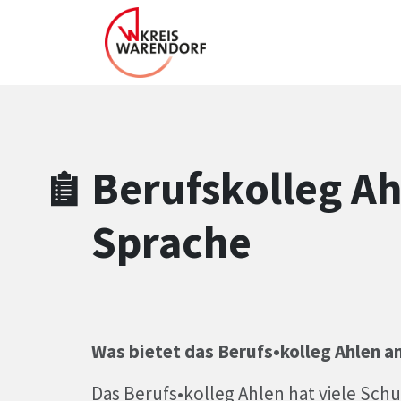
Zum Hauptinhalt springen
Zum Header
Zum Hauptinhalt
Zum Footer
Berufskolleg Ah
Sprache
Was bietet das Berufs•kolleg Ahlen a
Das Berufs•kolleg Ahlen hat viele Sch