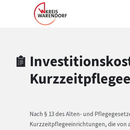
Zum Hauptinhalt springen
Zum Header
Zum Hauptinhalt
Zum Footer
Investitionskos
Kurzzeitpflege
Nach § 13 des Alten- und Pflegegeset
Kurzzeitpflegeeinrichtungen, die von a