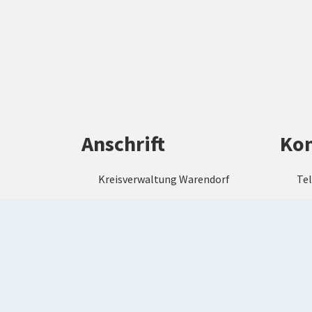
Anschrift
Kon
Kreisverwaltung Warendorf
Tel
Waldenburger Straße 2
Tel
48231 Warendorf
ve
wa