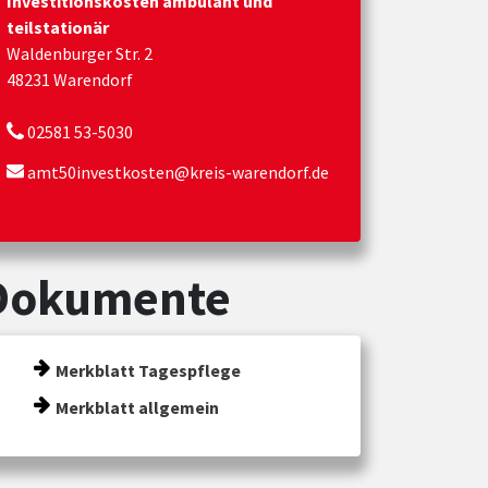
Investitionskosten ambulant und
teilstationär
Waldenburger Str. 2
48231 Warendorf
02581 53-5030
amt50investkosten@kreis-warendorf.de
Dokumente
Merkblatt Tagespflege
Merkblatt allgemein