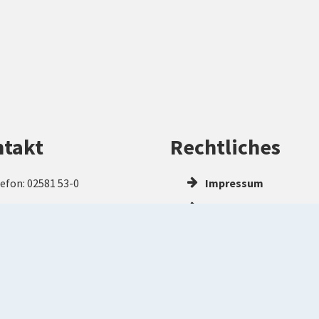
takt
Rechtliches
efon: 02581 53-0
Impressum
efax: 02581 53-1099
Datenschutz
rwaltung(at)kreis-
Barrierefreiheitserkl
rendorf.de
Kontakt
kreis-warendorf.de