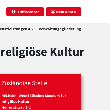
Hilfecenter
Mein Konto
ienstleistungen A-Z
Verwaltungsgliederung
religiöse Kultur
Zuständige Stelle
RELíGIO - Westfälisches Museum für
religiöse Kultur
Herrenstraße 1-2