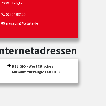
48291 Telgte
02504 93120
museum@telgte.de
Internetadressen
RELíGIO - Westfälisches
Museum für religiöse Kultur