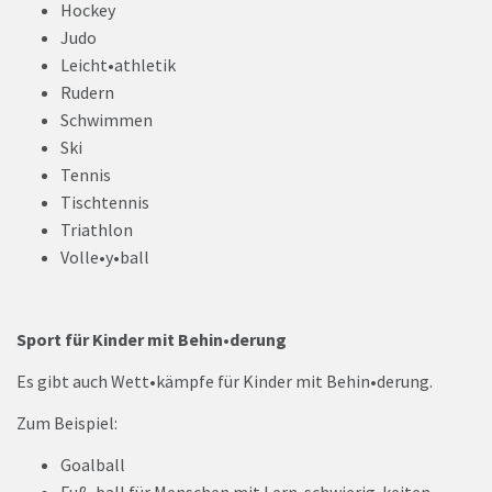
Hockey
Judo
Leicht•athletik
Rudern
Schwimmen
Ski
Tennis
Tischtennis
Triathlon
Volle•y•ball
Sport für Kinder mit Behin•derung
Es gibt auch Wett•kämpfe für Kinder mit Behin•derung.
Zum Beispiel:
Goalball
Fuß•ball für Menschen mit Lern•schwierig•keiten