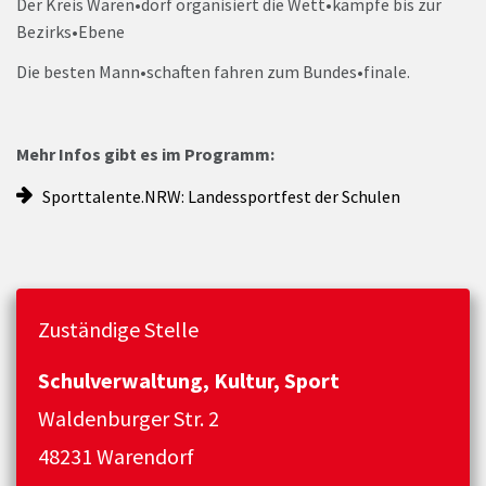
Der Kreis Waren•dorf organisiert die Wett•kämpfe bis zur
Bezirks•Ebene
Die besten Mann•schaften fahren zum Bundes•finale.
Mehr Infos gibt es im Programm:
Sporttalente.NRW: Landessportfest der Schulen
Zuständige Stelle
Schulverwaltung, Kultur, Sport
Waldenburger Str. 2
48231 Warendorf