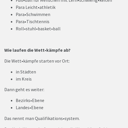
Para Leicht•athletik
Para•Schwimmen
Para•Tischtennis
Roll•stuhl•basket•ball
Wie laufen die Wett•kämpfe ab?
Die Wett•kämpfe starten vor Ort:
in Städten
im Kreis
Dann geht es weiter:
Bezirks•Ebene
Landes•Ebene
Das nennt man Qualifikations•system.