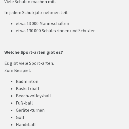
Viele Schulen machen mit.
In jedem Schul•jahr nehmen teil:
etwa 13 000 Mann•schaften
etwa 130 000 Schüle•rinnen und Schü•ler
Welche Sport•arten gibt es?
Es gibt viele Sport•arten.
Zum Beispiel:
Badminton
Basket•ball
Beach•volley•ball
Fuß•ball
Geräte•turnen
Golf
Hand•ball