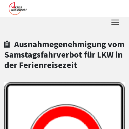
Zum Hauptinhalt springen
Zum Header
Zum Hauptinhalt
Zum Footer
Ausnahmegenehmigung vom
Samstagsfahrverbot für LKW in
der Ferienreisezeit