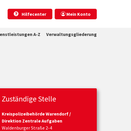
Hilfecenter
Mein Konto
ienstleistungen A-Z
Verwaltungsgliederung
Zuständige Stelle
Kreispolizeibehörde Warendorf /
Direktion Zentrale Aufgaben
Waldenburger Straße 2-4