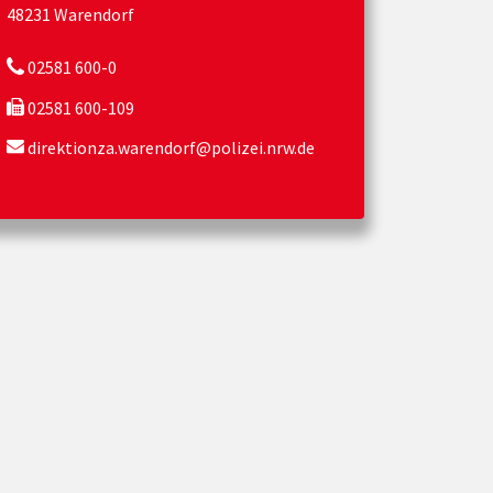
48231 Warendorf
02581 600-0
02581 600-109
direktionza.warendorf@polizei.nrw.de