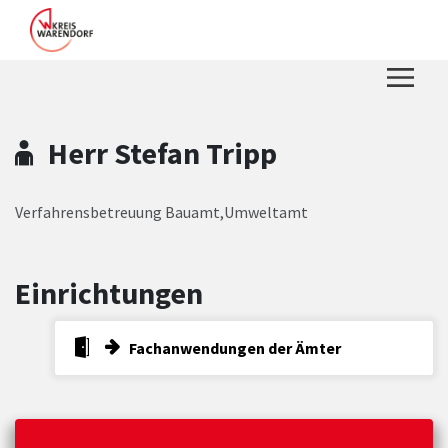
Zum Hauptinhalt springen
Zum Header
Zum Hauptinhalt
Zum Footer
Herr Stefan Tripp
Verfahrensbetreuung Bauamt,Umweltamt
Einrichtungen
Fachanwendungen der Ämter