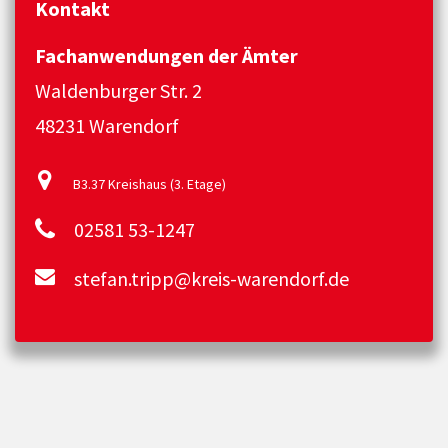
Kontakt
Fachanwendungen der Ämter
Waldenburger Str. 2
48231 Warendorf
B3.37 Kreishaus (3. Etage)
02581 53-1247
stefan.tripp@kreis-warendorf.de