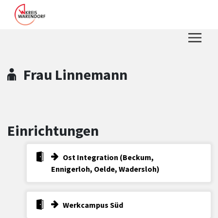
Zum Hauptinhalt springen
Zum Header
Zum Hauptinhalt
Zum Footer
Frau Linnemann
Einrichtungen
Ost Integration (Beckum,
Ennigerloh, Oelde, Wadersloh)
Werkcampus Süd