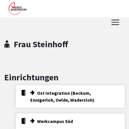
Zum Hauptinhalt springen
Zum Header
Zum Hauptinhalt
Zum Footer
Frau Steinhoff
Einrichtungen
Ost Integration (Beckum,
Ennigerloh, Oelde, Wadersloh)
Werkcampus Süd