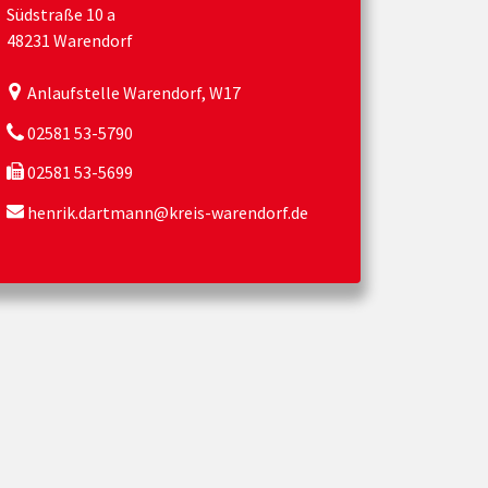
Südstraße 10 a
48231 Warendorf
Anlaufstelle Warendorf, W17
02581 53-5790
02581 53-5699
henrik.dartmann@kreis-warendorf.de