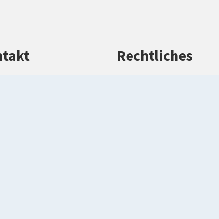
takt
Rechtliches
efon: 02581 53-0
Impressum
efax: 02581 53-1099
Datenschutz
rwaltung(at)kreis-
Barrierefreiheitserkl
rendorf.de
Kontakt
kreis-warendorf.de