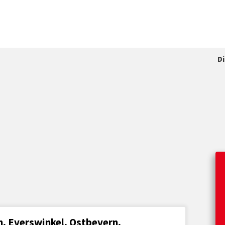
D
, Everswinkel, Ostbevern,