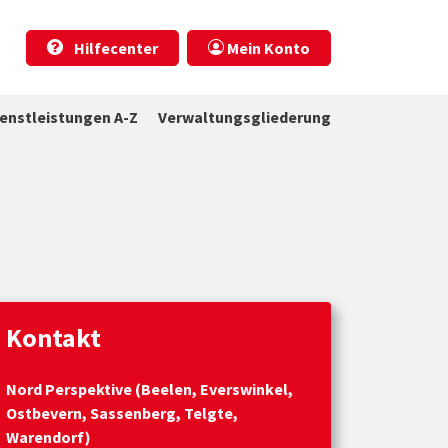
Hilfecenter
Mein Konto
ienstleistungen A-Z
Verwaltungsgliederung
Kontakt
Nord Perspektive (Beelen, Everswinkel,
Ostbevern, Sassenberg, Telgte,
Warendorf)