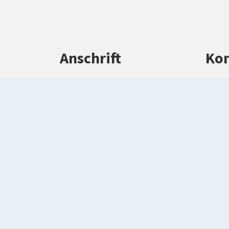
Anschrift
Kon
Kreisverwaltung Warendorf
Tel
Waldenburger Straße 2
Tel
48231 Warendorf
ve
wa