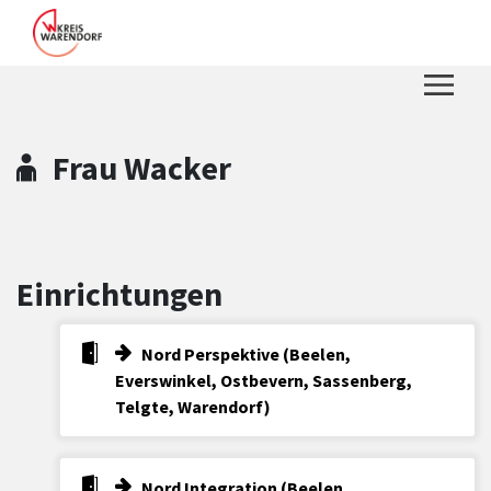
Zum Hauptinhalt springen
Zum Header
Zum Hauptinhalt
Zum Footer
Frau Wacker
Einrichtungen
Nord Perspektive (Beelen,
Everswinkel, Ostbevern, Sassenberg,
Telgte, Warendorf)
Nord Integration (Beelen,