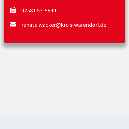
02581 53-5699
renate.wacker@kreis-warendorf.de