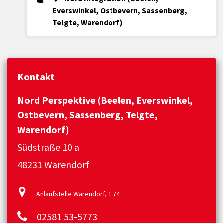
Everswinkel, Ostbevern, Sassenberg,
Telgte, Warendorf)
Kontakt
Nord Perspektive (Beelen, Everswinkel,
Ostbevern, Sassenberg, Telgte,
Warendorf)
Südstraße 10 a
48231 Warendorf
Anlaufstelle Warendorf, 1.74
02581 53-5773