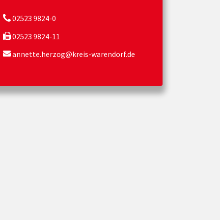
02523 9824-0
02523 9824-11
annette.herzog@kreis-warendorf.de