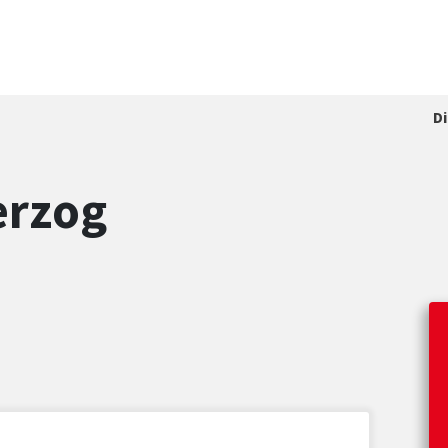
D
erzog