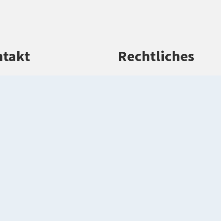
takt
Rechtliches
efon: 02581 53-0
Impressum
efax: 02581 53-1099
Datenschutz
rwaltung(at)kreis-
Barrierefreiheitserkl
rendorf.de
Kontakt
kreis-warendorf.de