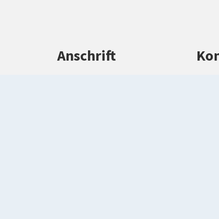
Anschrift
Kon
Kreisverwaltung Warendorf
Tel
Waldenburger Straße 2
Tel
48231 Warendorf
ve
wa