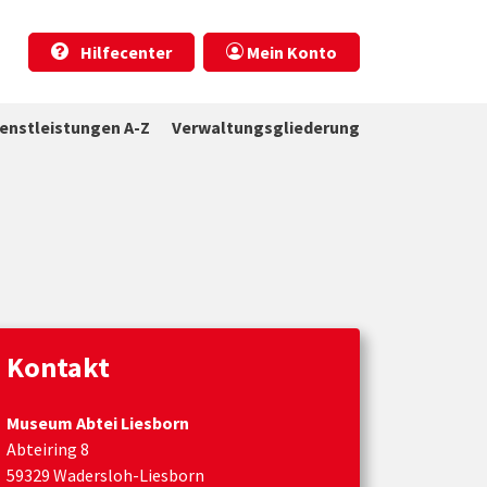
Hilfecenter
Mein Konto
ienstleistungen A-Z
Verwaltungsgliederung
Kontakt
Museum Abtei Liesborn
Abteiring 8
59329 Wadersloh-Liesborn