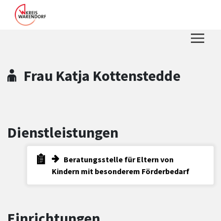
Zum Hauptinhalt springen
Zum Header
Zum Hauptinhalt
Zum Footer
Frau Katja Kottenstedde
Dienstleistungen
Beratungsstelle für Eltern von
Kindern mit besonderem Förderbedarf
Einrichtungen