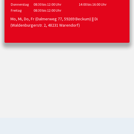
Donnerstag
08:30 bis 12:00 Uhr
14:00 bis 16:00 Uhr
Freitag
08:30 bis 12:00 Uhr
Mo, Mi, Do, Fr (Dalmerweg 77, 59269 Beckum) || Di
(Waldenburgerstr. 2, 48231 Warendorf)