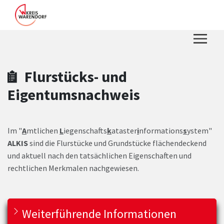
Zum Hauptinhalt springen
Zum Header
Zum Hauptinhalt
Zum Footer
Flurstücks- und
Eigentumsnachweis
Im "
A
mtlichen
L
iegenschafts
k
ataster
i
nformations
s
ystem"
ALKIS
sind die Flurstücke und Grundstücke flächendeckend
und aktuell nach den tatsächlichen Eigenschaften und
rechtlichen Merkmalen nachgewiesen.
Weiterführende Informationen