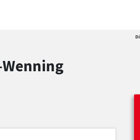
D
l-Wenning