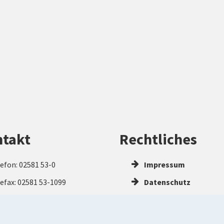
takt
Rechtliches
efon: 02581 53-0
Impressum
efax: 02581 53-1099
Datenschutz
rwaltung(at)kreis-
Barrierefreiheitserkl
rendorf.de
Kontakt