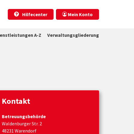
Hilfecenter
Mein Konto
ienstleistungen A-Z
Verwaltungsgliederung
Kontakt
Betreuungsbehörde
Waldenburger Str. 2
48231 Warendorf