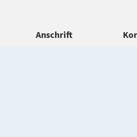
Anschrift
Kon
Kreisverwaltung Warendorf
Tel
Waldenburger Straße 2
Tel
48231 Warendorf
ve
wa