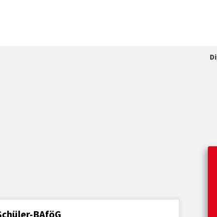
D
Schüler-BAföG