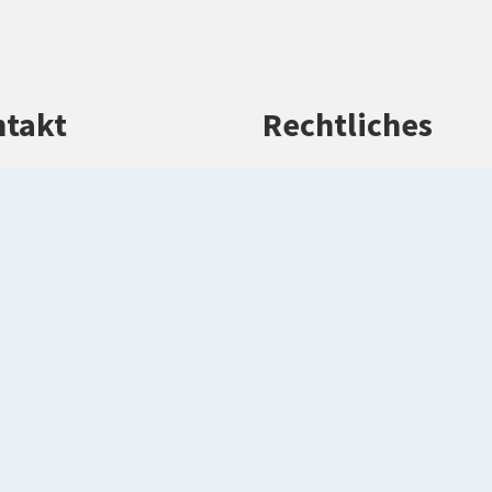
takt
Rechtliches
efon: 02581 53-0
Impressum
efax: 02581 53-1099
Datenschutz
rwaltung(at)kreis-
Barrierefreiheitserkl
rendorf.de
Kontakt
kreis-warendorf.de