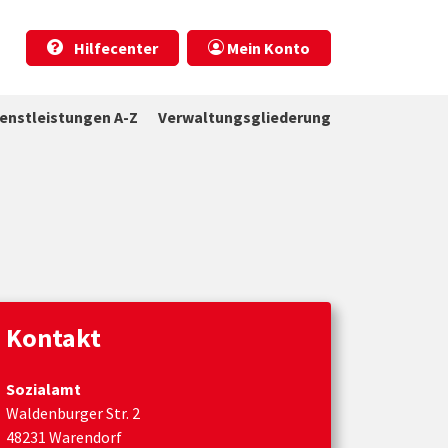
Hilfecenter
Mein Konto
ienstleistungen A-Z
Verwaltungsgliederung
Kontakt
Sozialamt
Waldenburger Str. 2
48231 Warendorf