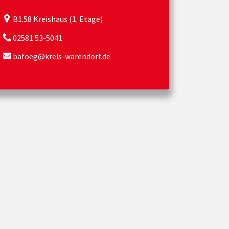
B1.58 Kreishaus (1. Etage)
02581 53-5041
bafoeg@kreis-warendorf.de