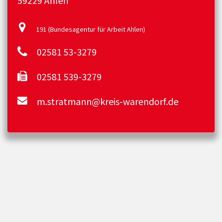
59229 Ahlen
191 (Bundesagentur für Arbeit Ahlen)
02581 53-3279
02581 539-3279
m.stratmann@kreis-warendorf.de