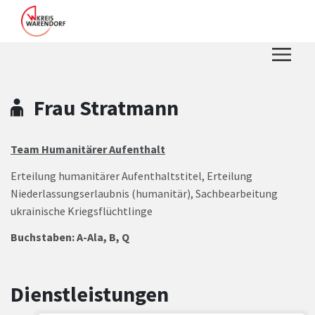
Zum Hauptinhalt springen
Zum Header
Zum Hauptinhalt
Zum Footer
Frau Stratmann
Team Humanitärer Aufenthalt
Erteilung humanitärer Aufenthaltstitel, Erteilung
Niederlassungserlaubnis (humanitär), Sachbearbeitung
ukrainische Kriegsflüchtlinge
Buchstaben: A-Ala, B, Q
Dienstleistungen