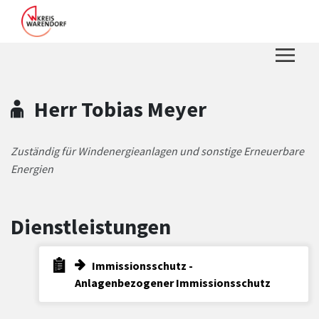
Zum Hauptinhalt springen
Zum Header
Zum Hauptinhalt
Zum Footer
Herr Tobias Meyer
Zuständig für Windenergieanlagen und sonstige Erneuerbare
Energien
Dienstleistungen
Immissionsschutz -
Anlagenbezogener Immissionsschutz