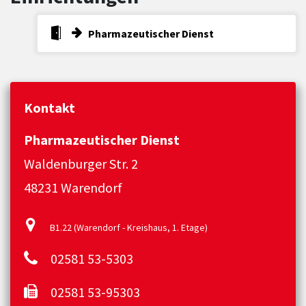
Pharmazeutischer Dienst
Kontakt
Pharmazeutischer Dienst
Waldenburger Str. 2
48231 Warendorf
B1.22 (Warendorf - Kreishaus, 1. Etage)
02581 53-5303
02581 53-95303