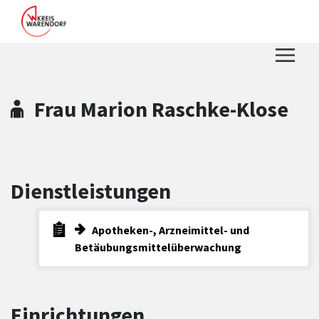
Zum Hauptinhalt springen
Zum Header
Zum Hauptinhalt
Zum Footer
Frau Marion Raschke-Klose
Dienstleistungen
Apotheken-, Arzneimittel- und
Betäubungsmittelüberwachung
Einrichtungen