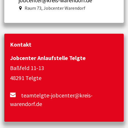
jobcenter@kreis-warendorf.de
Raum 73, Jobcenter Warendorf
Kontakt
Jobcenter Anlaufstelle Telgte
Baßfeld 11-13
48291 Telgte
teamtelgte-jobcenter@kreis-
warendorf.de