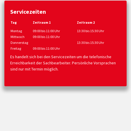
Servicezeiten
Tag
Zeitraum 1
Zeitraum 2
Montag
09:00 bis 11:00 Uhr
13:30 bis 15:30 Uhr
Mittwoch
09:00 bis 11:00 Uhr
Donnerstag
13:30 bis 15:30 Uhr
Freitag
09:00 bis 11:00 Uhr
Es handelt sich bei den Servicezeiten um die telefonische
Erreichbarkeit der Sachbearbeiter. Persönliche Vorsprachen
sind nur mit Termin möglich.