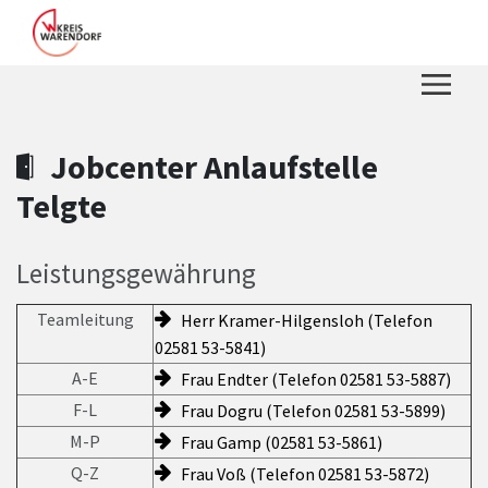
Zum Hauptinhalt springen
Zum Header
Zum Hauptinhalt
Zum Footer
Jobcenter Anlaufstelle
Telgte
Leistungsgewährung
Teamleitung
Herr Kramer-Hilgensloh (Telefon
02581 53-5841)
A-E
Frau Endter (Telefon 02581 53-5887)
F-L
Frau Dogru (Telefon 02581 53-5899)
M-P
Frau Gamp (02581 53-5861)
Q-Z
Frau Voß (Telefon 02581 53-5872)