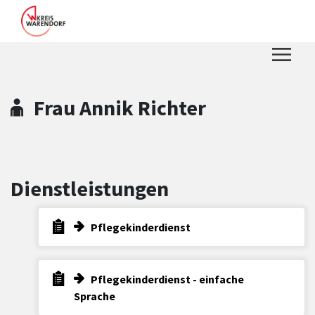
Zum Hauptinhalt springen
Zum Header
Zum Hauptinhalt
Zum Footer
Frau Annik Richter
Dienstleistungen
Pflegekinderdienst
Pflegekinderdienst - einfache
Sprache