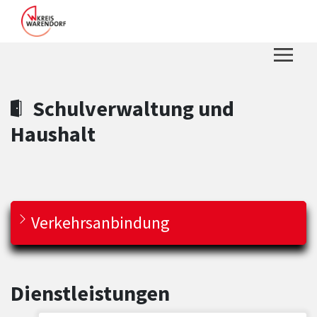
Zum Hauptinhalt springen
Zum Header
Zum Hauptinhalt
Zum Footer
Schulverwaltung und
Haushalt
Verkehrsanbindung
Dienstleistungen