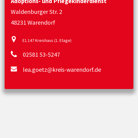
Adoptions- und Pflegekinderdienst
Waldenburger Str. 2
48231 Warendorf
E1.147 Kreishaus (1. Etage)
02581 53-5247
lea.goetz@kreis-warendorf.de