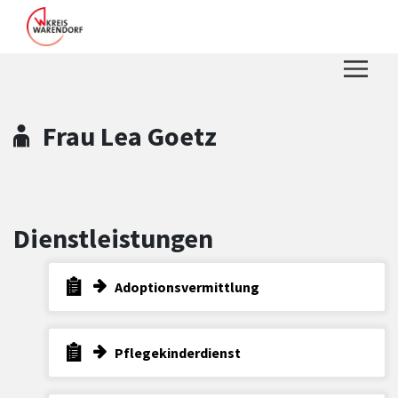
Zum Hauptinhalt springen
Zum Header
Zum Hauptinhalt
Zum Footer
Frau Lea Goetz
Dienstleistungen
Adoptionsvermittlung
Pflegekinderdienst