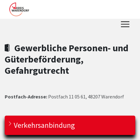
Zum Hauptinhalt springen
Zum Header
Zum Hauptinhalt
Zum Footer
Gewerbliche Personen- und
Güterbeförderung,
Gefahrgutrecht
Postfach-Adresse:
Postfach 11 05 61, 48207 Warendorf
Verkehrsanbindung